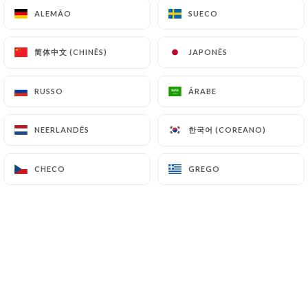
ALEMÃO
ALEMÃO
SUECO
SUECO
简体中文 (CHINÊS)
简体中文 (CHINÊS)
JAPONÊS
JAPONÊS
Restaurant del
RUSSO
RUSSO
ÁRABE
ÁRABE
Mondo
한국어 (COREANO)
한국어 (COREANO)
NEERLANDÊS
NEERLANDÊS
CHECO
CHECO
GREGO
GREGO
30 AVALIAÇÃO
Restaurant Italien
16 Rue Des Trois Frères 75018 Paris France
Quem somos?